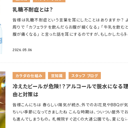
立つことが報告されています。また、脂肪をエネルギー源として
乳糖不耐症とは？
しやすくする働きがあるとされ、適度な運動との組み合わせが
皆様は乳糖不耐症という言葉を耳にしたことはありますか？ 
されています。
依存性のリスク カフェインには依存性がある
周りで ｢カフェラテを飲んだらお腹が緩くなる｣ ｢牛乳を飲む
れ、習慣的に摂りすぎると体が慣れて効き目が薄れることがあ
腹が痛くなる｣ と言った話を耳にするのですが、もしかしたら
す。その結果、摂取量が増えやすくなり、依存的な状態につなが
不耐症かも知れません
乳糖不耐症とは 乳製品に含まれてい
合もあります。また、急に摂取をやめると、頭痛やイライラ、だる
糖（ラクトース）が、本来ならラクターゼと呼ばれる酵素によっ
いった離脱症状が現れることがあります。 カフェインの摂取量
2026.05.06
解されるのですが、ラクターゼの活性が低下してうまく分解で
安 国際機関などでは、健康な成人の場合、1日400mg程度ま
い状態をいいます
実は日本人成人の約70〜90％はラクター
摂取の目安とされています。これは、コーヒーおよそ3〜4杯分
性が低い体質（乳糖不耐の体質）を持っているとされています
心
当する量です。ただし個人差が大きいため、カフェインへの感
カラダの仕組み
豆知識
スタッフ ブログ
たりのある方も多いのではないでしょうか
ただし、ラクターゼ
が高い方や妊娠中の方は、より少なめ（目安として1日20
が低くても必ずしも症状が出るわけではなく、症状の程度には
冷えたビール
が危険！？アルコールで脱水になる
300mg程度）にすることがすすめられています。 カフェインを
差があります。 自覚症状がない方もいますので、まずは自分の
すぎると、中枢神経が過剰に刺激され、めまいや心拍数の増加
由と対策は
の反応を確認してみましょう
なぜ乳糖不耐症になるの？ これ
安、不眠などの症状が現れることがあります。 最後に カフェ
皆様こんにちは
春らしい陽気が続き、外でのお花見やBBQが
く考えてみると自然な現象です。 哺乳類は離乳後には乳を飲
は、適切に摂取すれば日常生活をやさしくサポートしてくれる
ちいい季節になってきましたね
こんな時期は、ついつい屋外で
いため、成長とともにラクターゼの産生が遺伝子レベルで低下
です
一方で、摂りすぎは体に負担をかけることもあるため、適
も進んでしまうもの。 札幌院すぐ近くの大通公園でも、夏にな
ようになっています。 日本を含む東アジアの人々は、酪農文化
意識することが大切です。気温が上がってくるこれからの季節は
大規模なビアガーデンが開催されることで有名ですが、屋外で
較的新しいため、成人後もラクターゼ活性が高い遺伝的変異