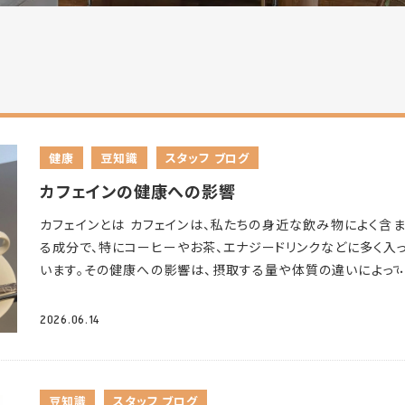
健康
豆知識
スタッフ ブログ
カフェインの健康への影響
カフェインとは カフェインは、私たちの身近な飲み物によく含
る成分で、特にコーヒーやお茶、エナジードリンクなどに多く入
います。その健康への影響は、摂取する量や体質の違いによっ
きく変わるとされています。 カフェインの健康への影響
覚醒
中枢神経を刺激することで、眠気を覚ましたり、疲労感をやわ
2026.06.14
たりする働きがあるとされています。
集中力と注意力の向上 カ
インには、特に短期的な集中力を高める働きがあるとされ、学
仕事のパフォーマンス向上につながると考えられています。
運
豆知識
スタッフ ブログ
力のサポート 運動前にカフェインを摂取すると、持久力の維持