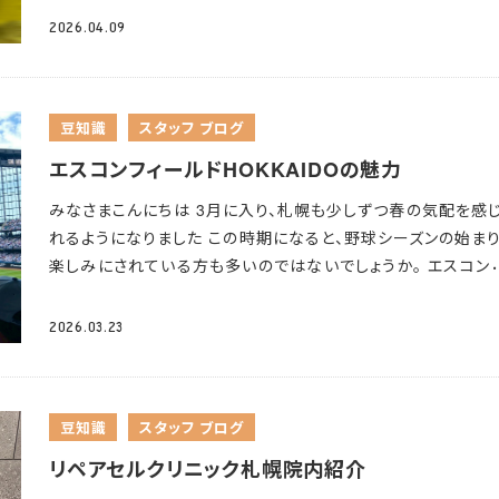
たいコーヒーやエナジードリンクの量が増えやすいので、ノンカ
酒といえば気をつけたいことがあります
実は、「屋外×アルコー
がらなかったと考えられています
これに対して欧米では、古く
2026.04.09
インのお茶やお水も上手に取り入れてみてくださいね
健康的な
＝脱水のリスク大なんです
今回は、なぜアルコールで脱水に
乳製品を摂取する文化が続いてきたため、成人後もラクターゼ
日のために、ぜひカフェインの摂取量を意識してみてください
やすいのか、どう対策すればいいのかを解説していこうと思いま
を維持しやすい遺伝的特徴を持つ人が多いとされています。 
アルコール×屋外＝脱水の関係は？ 気温が上がり始めるこ
に乳製品と付き合うために 乳糖不耐症だからといって、乳製
豆知識
スタッフ ブログ
節、外出や運動で無意識に汗をかくことが増えてきます
汗をか
完全に断つ必要はありません
いくつかの工夫で症状を抑えな
とで体内の水分が減少するだけでなく、塩分（ナトリウム）も一
上手に付き合うことができます
⸒
少量から試す：一度に大量に
エスコンフィールドHOKKAIDOの魅力
失われていきます。 さらにアルコールには利尿作用があり、追
ず、少量から始めることで腸への負担を減らせます。継続的に
みなさまこんにちは
3月に入り、札幌も少しずつ春の気配を感
ちをかけるように体の水分を奪います。 これはアルコールが脳
を摂取することで、腸内細菌のバランスが整い、不快症状が起
れるようになりました
この時期になると、野球シーズンの始ま
体後葉に働きかけ、抗利尿ホルモン（ADH/バソプレシン）の分
にくくなる可能性があることが報告されています。
食事と一
楽しみにされている方も多いのではないでしょうか。 エスコン
抑制するためです。 本来このホルモンは腎臓に作用して尿量を
摂る：空腹時よりも食事中に摂取する方が胃の排出が緩やか
ールドHOKKAIDO
北海道北広島市にある エスコンフィー
し、体の水分を保持する役割を担っています。 ところがお酒を
り、症状が出にくくなります。
乳糖の少ない乳製品を選ぶ：ヨ
HOKKAIDO は、 開放感あふれる空間と北海道らしい景色が
と、その働きが弱まり、飲んだ量以上の水分が尿として排出さ
2026.03.23
ルトや熟成チーズは発酵・熟成の過程で乳糖が分解されてい
の球場です。 大きなガラス越しに光が差し込む明るい雰囲気や
しまうことになります。 汗と尿で体の水分がどんどん減っても、
め、比較的症状が出にくいとされています。 心当たりのある方
ったりとした観戦スペースは、野球ファンの方はもちろん、ご家
コールの作用でのどの渇きに鈍感になってしまうため、 気づい
お腹の張りや緩さなど、自分の症状に合わせて調節しながら乳
れにも人気です！ 試合の日の高揚感や、球場全体の一体感は、
には体調が悪化しているなんてことも…
屋外でのお酒を楽し
と上手く付き合っていきましょう
症状が続く場合や気になる方
豆知識
スタッフ ブログ
ならではの特別な時間。 応援するチームが違っても、あの空間
めの「脱水対策」について ① お酒と一緒に水を飲む お酒だけ
お気軽に医療機関にご相談ください。
るだけでわくわくした気持ちになります
そして実は、試合のな
リペアセルクリニック札幌院内紹介
を潤すのではなく、お水を積極的にこまめに飲むことが大切で
にも楽しみ方があります！ いつもとは少し違う落ち着いた雰囲
一度に大量に飲むと胃腸に負担がかかるため、少量をこまめ