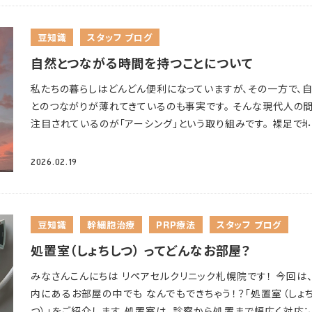
うになり、夏だけでなく冬にも疲れやだるさを感じやすいこと
く認識されてきました。 長い冬を過ごしてきた今だからこそ、そ
豆知識
スタッフ ブログ
因を知って、春に向けて体を整えていきましょう。 ①日照時間が
なる影響
冬の間は日照時間が短く、体内リズムが乱れやすい
自然とつながる時間を持つことについて
が続いていました。 日光を浴びる時間が減ると、脳内で「セロ
私たちの暮らしはどんどん便利になっていますが、その一方で、
ン」という神経伝達物質の分泌が低下しやすくなります。セロト
とのつながりが薄れてきているのも事実です。 そんな現代人の
は精神を安定させたり、意欲を保つうえで重要な役割を果たし
注目されているのが「アーシング」という取り組みです。 裸足で
り、不足すると気分の落ち込みやだるさを感じやすくなります。
に立つ、ただそれだけですが、そこには、私たちが忘れてしま
た、日光を浴びることで体内でつくられるビタミンDも、冬場は
「自然に触れる心地よさ」を取り戻すヒントがあるかもしれませ
しがちです。ビタミンDはセロトニンの合成にも関わっているた
2026.02.19
アーシングとは？ アーシング（Earthing）とは、素肌を地球の
日照不足がビタミンD不足を招き、さらにセロトニンが低下する
（地面、水、草、砂など）に直接触れさせることで、自然とのつな
う悪循環につながる可能性があります。 札幌では冬の日照時
を感じる取り組みです。 この実践は、体にたまった静電気を放電
特に短いため、こうした影響を受けやすい環境にあります。 3
豆知識
幹細胞治療
PRP療法
スタッフ ブログ
地球からの電気エネルギーを取り込むという理論に基づいて
入ると少しずつ日が長くなってきますので、この時期から意識
すが、これらの健康効果については科学的な証明が十分ではな
処置室（しょちしつ） ってどんなお部屋？
光を浴びる習慣をつけていくのがおすすめです。 ②寒さによる
医学界では見解が分かれています。 私たちの体は、日々の生活
の低下
寒い環境では、体は熱を逃がさないように血管を収縮
みなさんこんにちは
リペアセルクリニック札幌院です！ 今回は
ソコンやスマートフォン、Wi-Fiなどの人工的な電磁波にさらさ
ます。 これは体の中心部の温度（深部体温）を維持するための
内にあるお部屋の中でも なんでもできちゃう！？「処置室（しょ
います。アーシングは、このような現代生活から離れ、自然との
な反応で、脳や内臓といった重要な臓器を守る働きがあります。
つ）」をご紹介します
処置室は、診察から処置まで幅広く対応