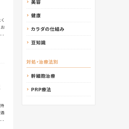
美容
利用
注目
健康
よく
とさ
とお
カラダの仕組み
りま
乳糖
る場
る乳
豆知識
さと
て分
の目
きな
でが
対処・治療法別
ゼ活
に相
当
受性
幹細胞治療
活性
0〜
個人
理
摂り
PRP療法
身体
、不
はよ
イン
気持
まな
成分
お酒
する
量を
ると
が比
、冷
のお
が広