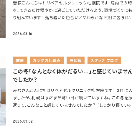
皆様こんにちは！ リペアセルクリニック札幌院です
院内での
中で、ショップを覗いたり、グルメを味わったり。 温泉やサウナ
意識しながらチェイサーの習慣をつけていきましょう！ ② 塩分
を、できるだけ穏やかに過ごしていただけるよう、環境づくりに
り試合がある日は観戦しながら、ない日はのんびりフィールド
識した食事 枝豆や漬物、梅干しなど塩気のあるおつまみを積
り組んでいます！ 落ち着いた色合いとやわらかな照明に包まれ
眺めながらリフレッシュできます！ ゆっくり過ごす時間もまた、
に摂りましょう。 水分と一緒に塩分（ナトリウム）も適量補給す
イレ空間となっており、手すりを設置しどなたにもやさしい設計
コンならではの魅力です
機会があればぜひ行ってみてください
とが大切です！ ③ 飲み物の選び方を工夫する 特に汗をかく
っています
入口のトイレマークも柔らかい印象のデザインにな
とはいえ、まだ風が冷たい日もあります。どうぞ暖かくして、素
2026.03.16
では、お水の他にスポーツドリンクを活用するのも効果的です。
います。 空間の雰囲気に合わせて選んだ、当院らしいワンポイ
時間をお過ごしください
ポーツドリンクには水分とともに電解質（ナトリウムなど）が含
です。 受診という時間が、少しでもやわらかい気持ちで過ごせる
ており、ミネラル補給も同時にできます。 ただし、スポーツドリ
に。 そんな思いを込めて、日々清潔と快適さを大切にしています
は糖分が多めのため飲みすぎには注意を。 脱水症状が強い場
健康
カラダの仕組み
豆知識
スタッフ ブログ
れからも、皆さまが安心して通える場所であり続けられるよう
本格的な熱中症が疑われる場合は、電解質濃度が高い経口補
境づくりにも心を配ってまいります
この冬「なんとなく体がだるい…」と感じていませ
（OS-1など）の方が適しています。 長時間屋外にいる場合はど
でしたか？
かをバッグに常備しておくと安心ですね！ また、直射日光を避
日陰で楽しんだり、外でアルコールを飲む際はいつもより量を
みなさんこんにちは
リペアセルクリニック札幌院です！ 3月に
めにすることも大切な対策です
まとめ 春から夏にかけての
ましたが、札幌はまだまだ寒い日が続いていますね。 この冬を
ントを楽しんでいたのに、脱水症になって体調を崩してしまっ
返って、こんなこと感じていませんでしたか？ 「しっかり寝てい
なんてことにならない為にも、しっかり対策をして季節のアウト
ずなのに疲れが取れない」 「特に体調不良はないけど、なんと
を満喫していきましょう
体が重い…」 実はこの「なんとなくだるい」感覚、冬ならではの
2026.03.02
が関係しているのです
近年では「冬バテ」という言葉も使われ