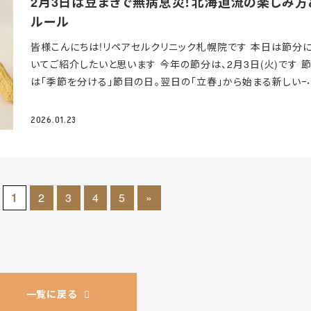
2月3日は豆まきで無病息災！北海道流の楽しみ方
分にできていません。 睡眠の改善を実感する人もいますが、そ
けて、今日からできる簡単な対策
＞ 長い冬を頑張ってきた体を
♪」なんてお客様も毎年いらっしゃいます
ただひとつ、注意点が
ルール
電気的な作用によるものか、自然に触れることによるリラクゼ
に向けて少しずつ整えていきましょう
特別なことをしなくても
ます
今回の雪まつりを始め、大通周辺では四季折々のイベン
ョン効果によるものかは不明です。 健康への影響について知っ
夫。日常生活の中で、こんなことを意識してみてください。 ・湯
皆様こんにちは!リペアセルクリニック札幌院です
本日は節分
開催されます。 そして、その度に交通規制が入ります。お車でお
くべきこと アーシングについては、インターネット上で様々な
浸かって体を温める 38〜40℃くらいのぬるめのお湯にゆっく
いてご紹介したいと思います
今年の節分は、2月3日(火)です
節
の方は通常より来院にお時間がかかる場合がございます。 お
効果が謳われていますが、以下の点を理解しておくことが重要で
かることで、血管が広がり全身の血流が改善されます。リラック
は「季節を分ける」節目の日。翌日の「立春」から始まる新しい
をおかけしてしまいますが、 ご来院の際は事前に周辺の交通
科学的根拠の現状 ・小規模研究のみ：アーシングに関する研
果もあるので、副交感神経が優位になり質の良い睡眠にもつ
を前に、悪いもの(鬼)を払い、福を呼び込む大切な行事です
季節
をチェックしていただければと思います。
以前掲載した【お車
多くは、参加者が数十人程度の小規模なものです。 ・追試が不
ります。冬の間の疲れをしっかりリセットしてあげましょう。 ・首
変わり目は体調を崩しやすい時期でもあります。健康管理に気
越しの方へ】に周辺の駐車場を掲載しておりますので、 ぜひ参
2026.01.23
研究結果が他の研究者によって再現されているか確認が取れ
首・足首を冷やさない いわゆる「3つの首」は太い血管が皮膚
けて、元気に春を迎えたいですね。 1. 北海道の豆まきといえば
してみてくださいね
最後に イベントで賑わう時期ですが、 当
ません。 ・批判的見解：多くの医学専門家や科学者は、アーシン
くを通っているため、ここを冷やさないようにすることで効率よ
花生」 全国的に節分と言えば「炒り大豆」を投げるのが一般的
はいつも通り、落ち着いた環境で治療を行っております。 ご不
理論的根拠に懐疑的です。 ・プラセボ効果の可能性：報告され
温を保つことができます。札幌はまだまだ寒い日が続きますの
が、北海道では「落花生」を投げるのがスタンダードです。 なぜ
点やご不安なことがありましたら、どうぞお気軽にご相談くだ
る効果の多くは、プラセボ効果や自然環境でのリラクゼーショ
マフラーや手袋、レッグウォーマーなどを引き続き活用してくだ
道では落花生なのでしょうか? そこには雪国ならではの合理
スタッフ一同、みなさまのご来院を心よりお待ちしております！
果で説明できる可能性があります。 専門家の見解 電気工学
1
2
3
4
5
»
ね。 ・無理のない範囲で体を動かす 室内でのストレッチや近
理由があります
雪の中でも見つけやすい: 雪の中に投げても、
門家からは、「地面と接触することで体内の電子バランスが整う
散歩など、軽い運動でも十分です。血流の改善だけでなく、セロ
な落花生ならすぐに見つけられます
衛生的で合理的: 殻に包
いう理論そのものに疑問が呈されています。また、医学専門家
ンの分泌を促す効果も期待できます。雪解けが進んできたら、
ているので、地面に投げた後でも中身が汚れず、そのまま美味
では、アーシングを医学的治療として推奨するには証拠が不十
ずつ外での活動も増やしていきましょう。 ・朝はカーテンを開
食べられます
落花生には良質なたんぱく質やビタミンE、ミネ
あるというのが一般的な見解です。 安全な実践のために アー
光を浴びる 朝の光には体内時計をリセットし、セロトニンの分
などが含まれており、栄養価の高い食材です。適量を日々の食
グ自体は、適切に行えば害が少ない実践ですが、以下の点に注
促す働きがあります。曇りの日でも屋外の光は室内照明よりも
取り入れることは、健康維持に役立ちます。 2. なぜ「豆」で「鬼
一覧に戻る
てください。 ・医学的治療の代替としないこと：慢性疾患や健
かに明るいため、できるだけ窓際や外に出て光を取り入れるの
払うの?
そもそも、なぜ豆を投げるのでしょうか。 「魔滅(まめ)