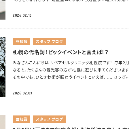
を持つ時間として捉えることができます。 アーシングの方法 ・
かし、末梢の血管が収縮することで手足への血流が減少し、冷
るお部屋です。 こちらのお部屋では、主に以下のようなことを行
で芝生や土の上を歩く ・素手で木に触れる ・砂浜や海に入る 
こり、だるさにつながります。血液には酸素や栄養を全身に届
います
• レントゲン撮影 • 医師による診察 • 脂肪採取 • 幹細
ーシングマットや専用シーツを使う（屋内でも可） アーシング
2026.02.13
だけでなく、老廃物を回収する役割もあるため、血行が悪くな
与 • PRP療法 まさに「なんでも部屋」なんです
また、しっかり
待される体験 重要な注意事項：以下の内容は一部の研究や
疲労物質がたまりやすくなり、肩こりや全身の重だるさを感じ
が出来るように明るい電気を採用しています。安静にしていた
談に基づくものですが、大規模な臨床試験による科学的証明
くなるのです。 さらに、室内外の温度差が大きいと、自律神経
際などは、写真のように暖かい色に変更する事も出来ます
＜
十分です。医学的治療の代わりとして考えるべきではありませ
温調節のために頻繁に働くことになり、それ自体が大きなエネ
豆知識
スタッフ ブログ
知らせ＞ ・関節への投与は治療する部位によりエコー（超音波
1. リラクゼーション効果 自然の中で過ごすことは、心身をリラ
ー消費となって疲労感を強める要因にもなります。 札幌の冬
使用することがございます。 ・脊髄/股関節への投与は、特殊な
札幌の代名詞！ビックイベントと言えば！？
スさせる効果があると多くの人が感じています。アーシングの
内と屋外の寒暖差がとても大きいので、この「寒暖差疲労」が蓄
トゲン機械を使用するため必ず処置室で行います。 ＜ご安心く
中に、気分の安定やストレスの軽減を感じたという報告がありま
ている方も多いのではないでしょうか。 ③運動量の減少
雪の
みなさんこんにちは
リペアセルクリニック札幌院です！ 毎年2
い
＞ お痛みなどで処置室までのご移動が難しい場合がござい
ただし、これが裸足で地面に触れることによる電気的な効果
札幌の冬は、外出する機会そのものが減りやすくなります。 運
なると、たくさんの観光客の方が札幌に遊びに来てくださいま
たら、処置室ではなく各お部屋で治療を行える場合もございま
か、単に自然環境でリラックスすることによる心理的効果なのか
足は、筋力低下だけでなく疲労感や気分のリフレッシュ不足に
その中でも、ひときわ街が賑わうイベントといえば…… さっぽ
安全で無理のない環境を整えています
車いすや杖の貸し出し
科学的には明確になっていません。 2. 自然との接続感 裸足
響します。 適度な運動にはセロトニンの分泌を促す効果がある
まつりです
今年は、 2026年2月4日（水）～11日（水・祝）の日
っておりますのでいつでもお声掛けくださいませ この治療はど
や草の上を歩くことで、自然とのつながりを実感できるという
れており、体を動かさない状態が続くとセロトニンが不足し、気
開催です。 【開催地】 ・大通会場（1丁目～11丁目） ・つどーむ
のかな？この場合はどうしたらいいんだろう？など気になるこ
2026.02.03
あります。現代の都市生活では失われがちな、大地との直接的
落ち込みやだるさをいっそう感じやすくなることがあります。ま
（札幌市スポーツ交流施設 コミュニティドーム） ・すすきの会場
不安なことがあれば、いつでもお気軽にご相談くださいね
これ
触を通じた体験は、精神的な充足感をもたらす可能性がありま
運動不足で筋肉を使わなくなると血流も滞りやすくなるため、
4条通～南6条通 西3・4丁目線） 「雪まつりってすごいね～！」「
も皆様が安心して治療を行っていけるような環境づくりに努め
3. 睡眠への影響 一部の小規模研究では、アーシングが睡眠
お伝えした血行不良の悪循環にもつながります。 これからの
たくさん来るね～！」 毎年そんな声が聞こえてきますが、実際に
ります。 よろしくお願い致します。
に影響を与える可能性が示唆されていますが、これらの研究は
は雪解けも少しずつ進みますので、外に出やすくなるタイミン
豆知識
スタッフ ブログ
雪像はやっぱり迫力満点ですね
当院は、大通会場からとって
者数が少なく、プラセボ効果（思い込みによる効果）との区別
活かして、体を動かす習慣を取り戻していきたいですね。 ＜ 春
い場所にあります！ 「治療の前後に雪まつりを少し覗いてきま