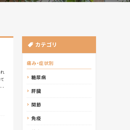
カテゴリ
痛み・症状別
まれ
糖尿病
って
て大
肝臓
作用
らげ
関節
フェ
業や
免疫
動能
に役