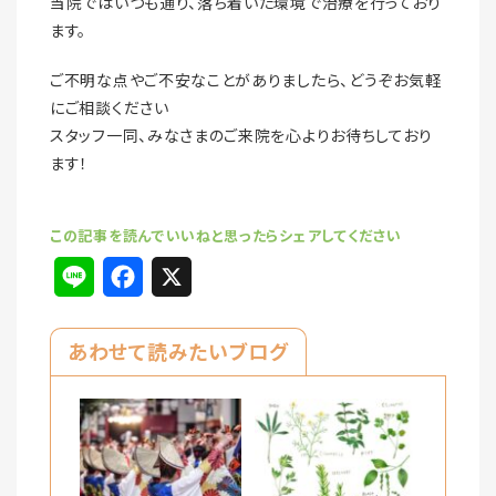
当院ではいつも通り、落ち着いた環境で治療を行っており
ます。
ご不明な点やご不安なことがありましたら、どうぞお気軽
にご相談ください
スタッフ一同、みなさまのご来院を心よりお待ちしており
ます！
L
F
X
i
a
あわせて読みたいブログ
n
c
e
e
b
o