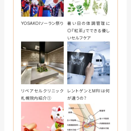
o
k
YOSAKOIソーラン祭り
暑い日の体調管理に
◎『紅茶』でできる優し
いセルフケア
リペアセルクリニック
レントゲンとMRIは何
札幌院内紹介①
が違うの？