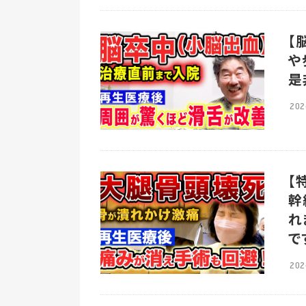
【
や
是
202
【
幹
れ
で
202