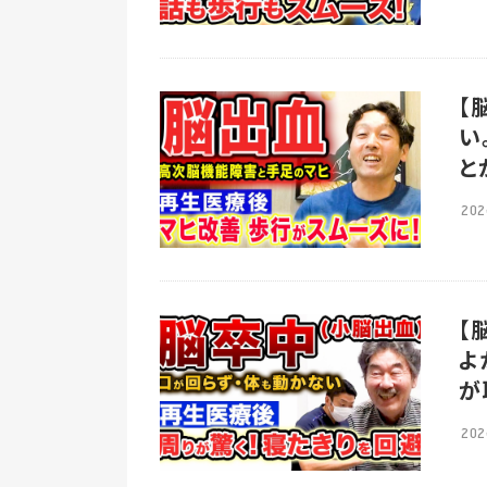
【
い
と
202
【
よ
が
202