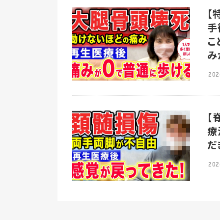
【
手
こ
み
202
【
療
だ
202