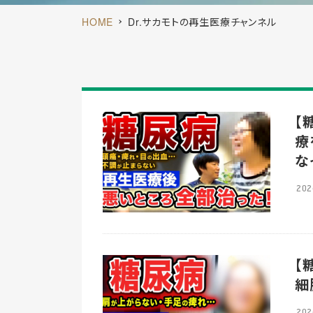
HOME
Dr.サカモトの再生医療チャンネル
【
療
な
202
【
細
202