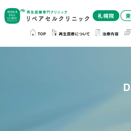
札幌院
東
TOP
再生医療について
治療内容
D