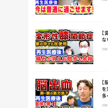
【
な
202
【
を
多
202