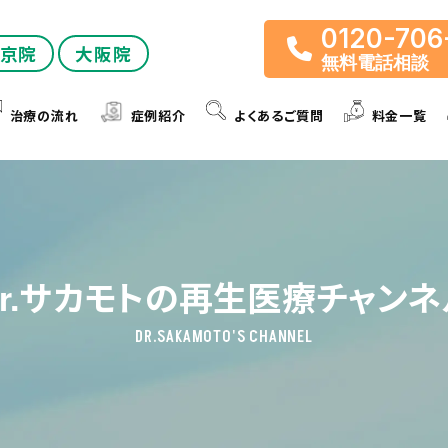
0120-706
京院
大阪院
無料電話相談
治療の流れ
症例紹介
よくあるご質問
料金一覧
r.サカモトの
再生医療チャンネ
DR.SAKAMOTO'S CHANNEL