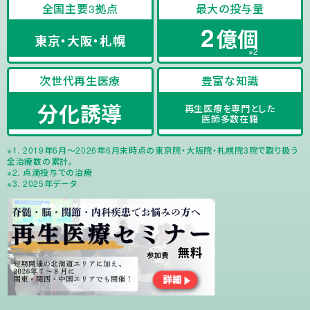
全国主要3拠点
最大の投与量
2
億個
東京・大阪・札幌
次世代再生医療
豊富な知識
分化誘導
再生医療を専門とした
医師多数在籍
※1. 2019年6月〜2026年6月末時点の東京院・大阪院・札幌院3院で取り扱う
全治療数の累計。
※2. 点滴投与での治療
※3. 2025年データ