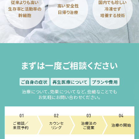
従来よりも高い
国内でも珍しい
高い安全性
生存率と活動率の
冷凍せず
日帰り治療
幹細胞
培養する技術
まずは一度ご相談ください
ご自身の症状
再生医療について
プランや費用
治療について、効果についてなど、些細なことでも
お気軽にお問い合わせください。
01
02
03
04
ご相談／
カウンセ
治療法の
治療の開始
来院予約
リング
ご提案