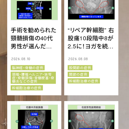
手術を勧められた
“リペア幹細胞” 右
頸髄損傷の40代
股痛10段階中8が
男性が選んだ幹
2.5に！ヨガを続け
細胞治療という選
る生活へ！両変形
2026.08.10
2026.08.08
択肢
性股関節症 70代
脳神経・脊髄の症例
股関節の症例
女性
頚椎・腰椎ヘルニア・狭窄
関節の症例
症・脊髄損傷・脊髄梗塞・脊
幹細胞治療の症例
髄炎などの症例
幹細胞治療の症例