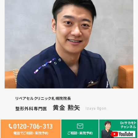
リペアセルクリニック札幌院院長
黄金 勲矢
整形外科専門医
Izaya Ogon
大学院にて学位を取得後、カリフォルニア大学に留学。その
Dr.サカモト
0120-706-313
チャンネル
後、北海道の病院で脊椎脊髄疾患や難治性運動器慢性疼痛
電話でご相談・来院予約
ご相談・来院予約