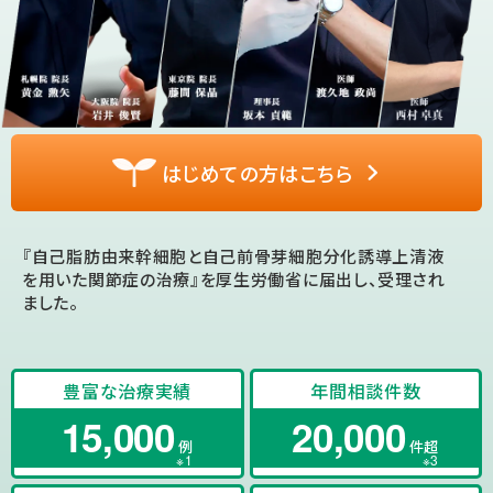
はじめての方はこちら
『自己脂肪由来幹細胞と自己前骨芽細胞分化誘導上清液
を用いた関節症の治療』を厚生労働省に届出し、受理され
ました。
豊富な治療実績
年間相談件数
15,000
20,000
例
件超