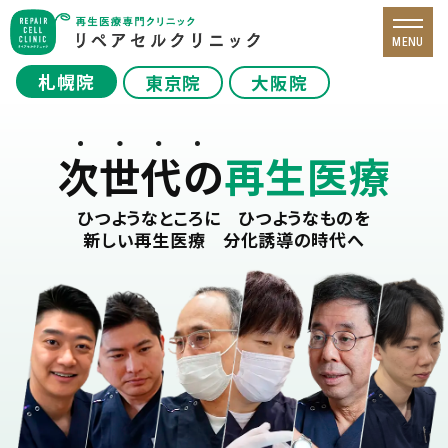
MENU
札幌院
東京院
大阪院
次世代の
再生医療
ひつようなところに ひつようなものを
新しい再生医療 分化誘導の時代へ