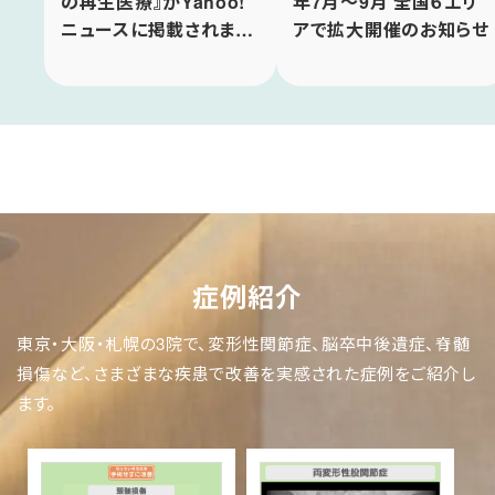
の再生医療』がYahoo!
年7月〜9月 全国６エリ
ニュースに掲載されまし
アで拡大開催のお知らせ
た
症例紹介
東京・大阪・札幌の3院で、変形性関節症、脳卒中後遺症、脊髄
損傷など、さまざまな疾患で改善を実感された症例をご紹介し
ます。