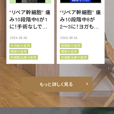
“リペア幹細胞” 痛
“リペア幹細胞” 痛
み10段階中6が1
み10段階中8が
に！手術なしで野
2〜3に！ヨガもダ
球継続へ！右外側
ンスも諦めない！
2026.08.06
2026.08.04
半月板損傷 10代
変形性股関節症
半月板の症例
股関節の症例
男性
50代 女性
関節の症例
関節の症例
幹細胞治療の症例
幹細胞治療の症例
もっと詳しく見る