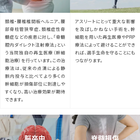
頚椎・腰椎椎間板ヘルニア、腰
アスリートにとって重大な影響
部脊柱管狭窄症、頚椎症性脊
を及ぼしかねない手術を、幹
髄症などの疾患に対し、「脊髄
細胞を用いた再生医療やPRP
腔内ダイレクト注射療法」とい
療法によって避けることができ
う当院独自の再生医療（幹細
れば、選手生命を守ることにも
胞治療）を行っています。この治
つながります。
療法は、従来の点滴による静
脈内投与と比べてより多くの
幹細胞が損傷部位に到達しや
すくなり、高い治療効果が期待
できます。
脳卒中
脊髄損傷