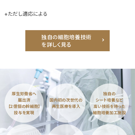
※ただし適応による
独自の細胞培養技術
を詳しく見る
厚生労働省へ
独自の
届出済
国内初の次世代の
シート培養など
【２億個の幹細胞】
再生医療を導入
高い技術を持った
投与を実現
細胞培養加工施設