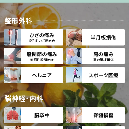
整形外科
ひざの痛み
半月板損傷
変形性ひざ関節症
股関節の痛み
肩の痛み
変形性股関節症
肩の腱板損傷
ヘルニア
スポーツ医療
脳神経・内科
脳卒中
脊髄損傷