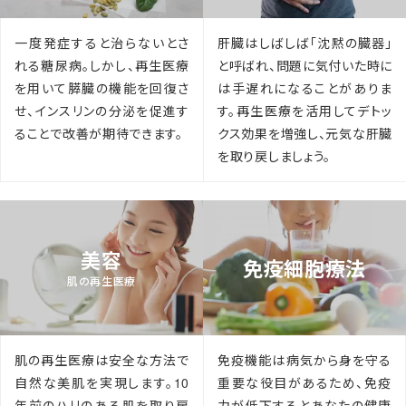
一度発症すると治らないとさ
肝臓はしばしば「沈黙の臓器」
れる糖尿病。しかし、再生医療
と呼ばれ、問題に気付いた時に
を用いて膵臓の機能を回復さ
は手遅れになることがありま
せ、インスリンの分泌を促進す
す。再生医療を活用してデトッ
ることで改善が期待できます。
クス効果を増強し、元気な肝臓
を取り戻しましょう。
美容
免疫細胞療法
肌の再生医療
肌の再生医療は安全な方法で
免疫機能は病気から身を守る
自然な美肌を実現します。10
重要な役目があるため、免疫
年前のハリのある肌を取り戻
力が低下するとあなたの健康