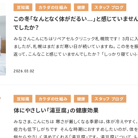
アルコール×屋外＝脱水の関係は？ 気温が上がり始めるこ
豆知識
カラダの仕組み
健康
スタッフ ブログ
節、外出や運動で無意識に汗をかくことが増えてきます
汗をか
とで体内の水分が減少するだけでなく、塩分（ナトリウム）も一
この冬「なんとなく体がだるい…」と感じていませ
失われていきます。 さらにアルコールには利尿作用があり、追
でしたか？
ちをかけるように体の水分を奪います。 これはアルコールが脳
みなさんこんにちは
リペアセルクリニック札幌院です！ 3月に
体後葉に働きかけ、抗利尿ホルモン（ADH/バソプレシン）の分
ましたが、札幌はまだまだ寒い日が続いていますね。 この冬を
抑制するためです。 本来このホルモンは腎臓に作用して尿量を
返って、こんなこと感じていませんでしたか？ 「しっかり寝てい
し、体の水分を保持する役割を担っています。 ところがお酒を
ずなのに疲れが取れない」 「特に体調不良はないけど、なんと
と、その働きが弱まり、飲んだ量以上の水分が尿として排出さ
体が重い…」 実はこの「なんとなくだるい」感覚、冬ならではの
しまうことになります。 汗と尿で体の水分がどんどん減っても、
2026.03.02
が関係しているのです
近年では「冬バテ」という言葉も使われ
コールの作用でのどの渇きに鈍感になってしまうため、 気づい
うになり、夏だけでなく冬にも疲れやだるさを感じやすいこと
には体調が悪化しているなんてことも…
屋外でのお酒を楽し
く認識されてきました。 長い冬を過ごしてきた今だからこそ、そ
めの「脱水対策」について ① お酒と一緒に水を飲む お酒だけ
豆知識
カラダの仕組み
健康
スタッフ ブログ
因を知って、春に向けて体を整えていきましょう。 ①日照時間が
を潤すのではなく、お水を積極的にこまめに飲むことが大切で
なる影響
冬の間は日照時間が短く、体内リズムが乱れやすい
一度に大量に飲むと胃腸に負担がかかるため、少量をこまめ
体にやさしい「湯豆腐」の健康効果
が続いていました。 日光を浴びる時間が減ると、脳内で「セロ
意識しながらチェイサーの習慣をつけていきましょう！ ② 塩分
みなさま、こんにちは
寒さが厳しくなる季節は、体が冷えやすく
ン」という神経伝達物質の分泌が低下しやすくなります。セロト
識した食事 枝豆や漬物、梅干しなど塩気のあるおつまみを積
疫力も低下しがちです
そんな時期におすすめしたいのが、体
は精神を安定させたり、意欲を保つうえで重要な役割を果たし
に摂りましょう。 水分と一緒に塩分（ナトリウム）も適量補給す
側からやさしく温めてくれる「湯豆腐」です。 湯豆腐について 