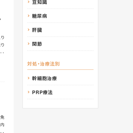
の季
豆知識
くこ
糖尿病
緒に
ん
い打
肝臓
下垂
入り
泌を
関節
振り
減ら
るは
飲む
なく
れて
対処・治療法別
環境
アル
るよ
た時
幹細胞治療
が広
むた
の原
で喉
PRP療法
短く
す。
状態
にを
トニ
を意
、免
ニン
極的
を内
てお
るこ
湯豆