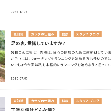
術だけじゃない道もある」と知っておいていただくことが大き
首・足首を冷やさない いわゆる「3つの首」は太い血管が皮膚
います。このカーブによって、頭は体の真上に位置することがで
す。その状態から急に立ち上がると、体にかかっていた水圧がな
心に繋がるかもしれません。 最後に もし「私の怪我も対象に
くを通っているため、ここを冷やさないようにすることで効率よ
す。そして首や肩の筋肉も、必要最小限の力で頭の重さを支え
り、血管の拡張が起こります。すると心臓から脳に送り出され
2025.10.07
のかな？」「こういう痛みはどうなのかな？」など少しでも気に
温を保つことができます。札幌はまだまだ寒い日が続きますの
とができます
ストレートネックとは、その頚椎のカーブがなくな
液の量が減少し、めまいや立ちくらみ、失神などの症状が起こ
ことがあればどうぞお気軽にお電話ください！ あなたがまた『
マフラーや手袋、レッグウォーマーなどを引き続き活用してくだ
首の骨がまっすぐになってしまう状態を言います。首が前方に
能性があります。 不整脈
血圧の変動は、脈拍のスピードにも
進める日』を私たちが応援します。
お問い合わせ 無料電話
ね。 ・無理のない範囲で体を動かす 室内でのストレッチや近
すると、頭が前側に出た姿勢となり、頭の重さを支える首には
します。脈拍が乱れることで、場合によっては息切れや動悸、胸
0120-706-313 受付時間：09:00～18:00
各種リンク HPト
散歩など、軽い運動でも十分です。血流の改善だけでなく、セロ
豆知識
カラダの仕組み
健康
スタッフ ブログ
な負荷がかかってしまいます。
ストレートネックの原因は？ ス
いった症状が起こる可能性もあります。 心筋梗塞、脳梗塞
急な
アクセス メールでのお問い合わせ スタッフブログ一覧
ンの分泌を促す効果も期待できます。雪解けが進んできたら、
ートネックは、猫背やうつむきの姿勢を日常的にあるいは長期
圧の変動や上昇は、心臓や脳の血管の負担となり、心筋梗塞や
足の裏、意識していますか？
ずつ外での活動も増やしていきましょう。 ・朝はカーテンを開
けることによる、”姿勢の悪さ”が原因で起こります
デスクワー
塞の発症リスクを高めるきっかけとなります。 ヒートショックに
光を浴びる 朝の光には体内時計をリセットし、セロトニンの分
皆様こんにちは！ 皆様は、日々の健康のために運動はしてい
どの座ったままの姿勢や、パソコンやスマートフォン
を見続ける
やすい人って？ ご高齢の方 高齢になると皮膚感覚が鈍くなり
促す働きがあります。曇りの日でも屋外の光は室内照明よりも
か？中には、ウォーキングやランニングを始める方も多いので
は、首が前方に移動し、頭を前に突き出した状態の前傾姿勢に
度差が自覚しづらく、このことから血圧が変動しやすいと言わ
かに明るいため、できるだけ窓際や外に出て光を取り入れるの
いでしょうか
実は私も本格的にランニングを始めようと思って
ます。この姿勢を長期間続けると、関節や筋肉はその状態のま
います。また、若い方と比較すると血管が硬くなっており、血圧
すすめです。3月は日の出もだんだん早くなりますので、朝の光
す
ところで、皆様は普段自分がどのように歩いているか、意識
まっていき、いざ姿勢を戻そうとしても、そのまま戻らなくなって
動に伴うリスクも大きいです。 高血圧や生活習慣病など持病
方にしていきましょう。 小さな積み重ねが、体の調子を整える
ことはありますか？ 人によって歩き方のクセはあると思います
います
ストレートネックは、痛みや凝りを引き起こす ストレー
2025.07.03
る方 動脈硬化が進み血管が脆くなっている可能性があるため
になります
長い冬の疲れをそのままにせず、春を気持ちよく迎
き方が悪いと、関節や筋肉に余計な負担がかかり、体が歪む原
ックは、首や肩周りの筋肉が常に引っ張られている状態です。
圧の変化による影響を受けやすいと言われています。心疾患の
準備をしていきましょうね。 なお、こうした対策を行っても、だ
なります。 歩き方で体が歪む？ ○歩き方による体への影響 例え
は「首や肩が凝る、痛みがある」「頭痛がする」等の症状の原因
がある人も、要注意です。 熱めのお湯で入浴するのが好きな方 
や気分の落ち込みが長く続く場合は、無理せず医療機関にご相
内股やガニ股の場合、太ももや膝に負担がかかり、骨盤や脚の
がります。
筋肉が緊張し血流が滞り、疲労物質や痛み物質が
度
を超える熱いお湯に、体が冷えている状態で入ると、血圧が
ださい。
豆知識
カラダの仕組み
健康
スタッフ ブログ
ンの歪み（O脚やX脚）につながります。猫背や前傾姿勢は、首
することで、凝りが発生し痛みが生じる・・・そしてその凝りでま
に低下する危険性があります。 水分補給を普段あまりしない方
肩への凝りや、骨盤が後傾となることで腰痛の原因となります。
正常な便はどんな便？
肉が緊張する、と言った負の連鎖を起こしてしまいます
予防
が水分不足になってしまうと、血管内の血流量が低下し、血管