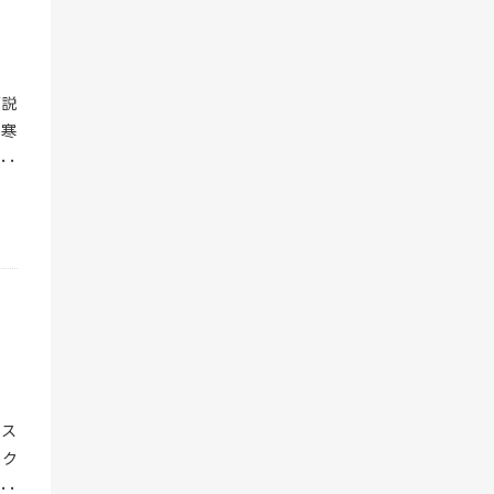
積し
が治
ても
多い
の食
くた
動不
を心
ツを
も影
ご説
が、
とさ
ら寒
しれ
分の
変動
して
た、
やす
験を
②で
収縮
訳な
時期
こと
大変
グを
②冬
考え
に向
とが
「再
、春
に移
てい
大丈
交互
用い
船に
経の
た組
り浸
激し
身の
ス効
、ス
因と
やア
なが
ック
失神
「手
・手
って
いま