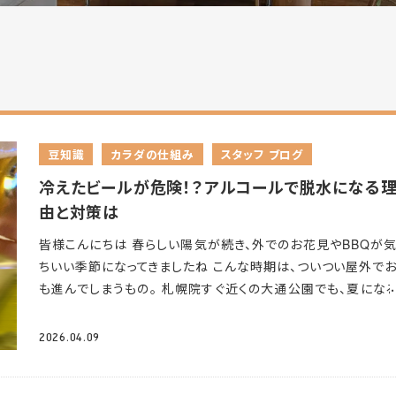
豆知識
カラダの仕組み
スタッフ ブログ
冷えたビール
が危険！？アルコールで脱水になる
由と対策は
皆様こんにちは
春らしい陽気が続き、外でのお花見やBBQが
ちいい季節になってきましたね
こんな時期は、ついつい屋外で
も進んでしまうもの。 札幌院すぐ近くの大通公園でも、夏にな
大規模なビアガーデンが開催されることで有名ですが、屋外で
酒といえば気をつけたいことがあります
実は、「屋外×アルコー
2026.04.09
＝脱水のリスク大なんです
今回は、なぜアルコールで脱水に
やすいのか、どう対策すればいいのかを解説していこうと思いま