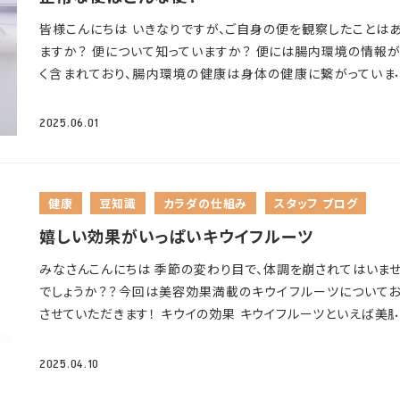
た、”足の指が使えているか”ということも重要です。 足の指が
① 適度に休憩をとる 首や肩への負担を抑えるために、パソコ
担がかかりやすくなります。 どうしたら対策できる？ 浴室や
皆様こんにちは
いきなりですが、ご自身の便を観察したことは
靴底につかない状態のことを”浮き指”といいますが、浮き指は
スマートフォンを使う際は、30分に1回休憩を挟みましょう。
ま
所、トイレを暖める 10度以上の温度差があると、ヒートショッ
ますか？
便について知っていますか？ 便には腸内環境の情報
と重心となるため、姿勢が不安定になり、腰痛や下半身太りな
憩の際には首や肩を動かす、立って背伸びをするなど、こまめ
発症しやすくなると言われています。 暖房器具で寒い部屋を暖
く含まれており、腸内環境の健康は身体の健康に繋がっていま
原因となります。 ○足の体重のかけ方 背筋を伸ばし、正しい姿
を動かしてあげることを心がけましょう。 ② 首の後ろの筋肉に
暖かい部屋との温度差が大きくなりすぎないようにしましょう
では、健康的な便とはどんな特徴があるのか？ そんな”便”に
歩くのはもちろんですが、足の裏の体重のかけ方が重要です
脚
いれる 首が前に出ている前傾姿勢の状態と、反対の動作を行
ワーを活用したお湯張りをする 高い位置に設置したシャワー
て、本日はお話しさせていただきます！ そもそも便は何で出来
筋肉が正しく使えるようになり、姿勢改善にもつながります！ 
2025.06.01
しょう。
首の後ろにある筋肉にグッと力を入れ、ストンと力
って浴槽にお湯を貯めることで、浴室全体を暖めながら入浴の
る？ 便は約80％が水分
、残りの約20％が固形物で出来ており
方の意識を変えよう ①かかとをつく ②かかとから足の外側に
く・・・そうすると、緊張していた筋肉がほぐれてくれます
改善
が出来ます。これにより、部屋間の温度変化が小さくなります。 
形物は「食べかす」「腸内細菌」「腸の粘膜」で構成されています。
をかける ③親指の付け根に向かって 弧を描くように体重をか
①パソコンやスマートフォンの使用時間を決め、姿勢を直す ス
後、飲酒後、服薬後の入浴を避ける 血圧が高い人や自律神経
ぼ水分が占めているのは驚きですね。 ▼健康な便の特徴とは？
④足の指全体でしっかりと地面を蹴る 浮き指の方は④ができ
トフォンは目の高さに合わせて持つようにし、片手ではなく両
きが低下している人は、食後に血圧が下がりすぎる「食後低血
健康
豆知識
カラダの仕組み
スタッフ ブログ
の構成は水分が多くを占めているため、水分量によって便の硬
ないことが多いです。 歩く時、ぜひ足の裏を意識してみてくだ
持ちましょう。
②デスクワーク時の姿勢を直す 自分に合った机
を起こす可能性があります。飲酒
も、一時的に血圧を下げる要
変化していきます。 消化管の通過時間が長いほど、腸で吸収さ
嬉しい効果がいっぱいキウイフルーツ
豆知識 足の裏には全身につながるたくさんのツボがあります
子を選び、正しい姿勢でパソコンを使用しましょう。
筋肉の緊
す。精神安定剤や睡眠薬、眠くなる風邪薬の服用後も同様で
水分が多いため硬い便になりやすく、反対に消化管の通過時
「湧泉（ゆうせん）」という万能のツボがあるのをご存知ですか？
ほぐすため、仕事の合間にも簡単なストレッチを挟むと効果的で
で、当てはまるときは入浴を避けましょう。 湯温設定は41度以
みなさんこんにちは
季節の変わり目で、体調を崩されてはいま
短ければ、水分が腸で吸収されないまま排泄されるため、柔ら
泉は、足の指をグッと曲げた時に、土踏まずの上あたりにでき
③睡眠時の枕の高さに気を付ける
高さのある枕は、首が前に
する 42度で10分入浴した場合、体温は38度近くに達してしま
でしょうか？？今回は美容効果満載のキウイフルーツについて
便になります。 程よく水分を含んだ ”表面が滑らかでバナナ
こみの部分に位置します。 頭痛や腰痛、足の冷えやむくみの他
出されストレートネックの状態を作り出すため、避けることを
す。意識障害が生じ、浴槽からあがれなくなったり、そのまま溺
させていただきます！
キウイの効果
キウイフルーツといえば美
うなウンチ” が理想的とされています。 ▼その他の特徴につ
身の血行促進・疲労回復に効果があるとされています！ 疲れ
めします。
また柔らかすぎる枕も、頭を安定させようと常に首が
しまう危険性があります。お湯の温度は41度以下にして、湯船
果が期待できる事はご存知の方も多いかと思います
その他に
色にも特徴があり、健康的な善玉菌の多い腸内環境だと黄褐
じた時、このツボをゆっくり押して、自分の足と体を労ってあげ
した状態が続くため、注意しましょう。 普段から正しい姿勢を
かるときは10分までにしましょう
体調が悪い時はサウナや入
ウイフルーツには嬉しい効果がたくさんあります
腸内環境を
茶褐色の便ですが、腸内に悪玉菌が多いと焦げ茶の様な濃い
2025.04.10
ださい
し、ストレートネックを予防・改善していきましょう
避ける ストレスや不規則な生活、疲労の蓄積などは自律神経
る
むくみ解消
貧血予防
肩こりや冷え性の改善
免疫力 な
なります。 消化管内で出血が起きている場合は黒色・赤色の
響を及ぼします。自律神経は血圧のコントロールにも関わってお