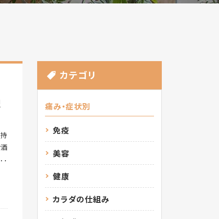
カテゴリ
理
痛み・症状別
免疫
気持
お酒
美容
ると
のお
健康
ル」
なり
カラダの仕組み
す！