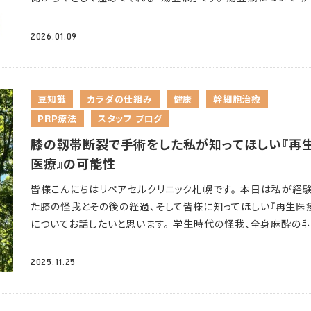
り、不足すると気分の落ち込みやだるさを感じやすくなります。
とが大切です！ ③ 飲み物の選び方を工夫する 特に汗をかく
腐の主役である豆腐は、良質なたんぱく質が豊富な食材です。 
た、日光を浴びることで体内でつくられるビタミンDも、冬場は
では、お水の他にスポーツドリンクを活用するのも効果的です。
ぱく質は、筋肉・内臓・皮膚・髪の毛・爪など、私たちの体を作る
しがちです。ビタミンDはセロトニンの合成にも関わっているた
2026.01.09
ポーツドリンクには水分とともに電解質（ナトリウムなど）が含
な栄養素で、体力の維持や疲労回復にも欠かせません。 当院
日照不足がビタミンD不足を招き、さらにセロトニンが低下する
ており、ミネラル補給も同時にできます。 ただし、スポーツドリ
生医療を受けられている患者様にとっても、たんぱく質は組織
う悪循環につながる可能性があります。 札幌では冬の日照時
は糖分が多めのため飲みすぎには注意を。 脱水症状が強い場
復や細胞の再生を支える重要な栄養素です。 特に治療後の回
特に短いため、こうした影響を受けやすい環境にあります。 3
本格的な熱中症が疑われる場合は、電解質濃度が高い経口補
豆知識
カラダの仕組み
健康
幹細胞治療
には、良質なたんぱく質をしっかり摂取することが、治療効果
入ると少しずつ日が長くなってきますので、この時期から意識
（OS-1など）の方が適しています。 長時間屋外にいる場合はど
PRP療法
スタッフ ブログ
めることにつながります。 バランスの良さがある
消化吸収が
光を浴びる習慣をつけていくのがおすすめです。 ②寒さによる
かをバッグに常備しておくと安心ですね！ また、直射日光を避
ため、胃腸が弱っているときや、食欲が落ちているときにも安心
の低下
寒い環境では、体は熱を逃がさないように血管を収縮
膝の靱帯断裂で手術をした私が知ってほしい『再
日陰で楽しんだり、外でアルコールを飲む際はいつもより量を
食べられます。 また、豆腐には大豆イソフラボンやカルシウム・
ます。 これは体の中心部の温度（深部体温）を維持するための
めにすることも大切な対策です
まとめ 春から夏にかけての
医療』の可能性
ネシウム・鉄分などのミネラルも含まれており、日々の健康維
な反応で、脳や内臓といった重要な臓器を守る働きがあります。
ントを楽しんでいたのに、脱水症になって体調を崩してしまっ
役立つ栄養素がバランスよく含まれています。 温かい状態で食
皆様こんにちはリペアセルクリニック札幌です。 本日は私が経
かし、末梢の血管が収縮することで手足への血流が減少し、冷
なんてことにならない為にも、しっかり対策をして季節のアウト
ことが良い
・血流が良くなる ・体温が上がりやすくなる ・体全
た膝の怪我とその後の経過、そして皆様に知ってほしい『再生医
こり、だるさにつながります。血液には酸素や栄養を全身に届
を満喫していきましょう
温まる といった効果も期待できます。 特に、冷えが原因で起こ
についてお話したいと思います。 学生時代の怪我、全身麻酔の
だけでなく、老廃物を回収する役割もあるため、血行が悪くな
こり・頭痛・疲れやすさなどが気になる方にもおすすめです。 ま
冒頭でお話した通り私は学生の頃、部活中に膝の怪我をして
疲労物質がたまりやすくなり、肩こりや全身の重だるさを感じ
湯豆腐は低カロリー・低脂質なため、 ・体重管理中の方 ・夜遅
ないほどの痛みに襲われました。すぐ病院に行って検査をした
くなるのです。 さらに、室内外の温度差が大きいと、自律神経
2025.11.25
間の食事 ・胃もたれしやすい方 にもぴったりのメニューです。 
ろ靱帯の断裂と診断されました。まだ大きな大会も控えていま
温調節のために頻繁に働くことになり、それ自体が大きなエネ
に 体調を崩しやすい時期や、疲れがたまりやすいときこそ、 「
し、今後の事を考え全身麻酔での手術を受けることになりまし
ー消費となって疲労感を強める要因にもなります。 札幌の冬
にやさしく、栄養がしっかりとれる食事」を意識することが大
手術も本当に怖かったですし、手術後の痛みも辛くて、退院後