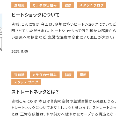
内と屋外の寒暖差がとても大きいので、この「寒暖差疲労」が蓄
豆知識
カラダの仕組み
健康
スタッフ ブログ
す。 再生医療の治療を受けられている方も、日々の栄養管理
いすと松葉杖で通学しました。家族にも友達にもたくさん助け
ている方も多いのではないでしょうか。 ③運動量の減少
雪の
療の効果を支える土台となります。 これからの季節、ぜひ日々
らい本当に救われました。リハビリに通い、１年後には金属を抜
ヒートショックについて
札幌の冬は、外出する機会そのものが減りやすくなります。 運
卓に湯豆腐を取り入れて、 体の中からぽかぽかと、健康づくり
めの手術もしました。 今では普通に歩けますし友達とスポー
足は、筋力低下だけでなく疲労感や気分のリフレッシュ不足に
皆様、こんにちは
今回は、冬場に怖いヒートショックについて
がけていきましょう
することもできます。たまに寒い日は痛みが出ることもあります
響します。 適度な運動にはセロトニンの分泌を促す効果がある
明させていただきます。
ヒートショックって何？ 暖かい部屋か
あの時手術を決めていなければもっと大変になっていたかも
れており、体を動かさない状態が続くとセロトニンが不足し、気
い部屋への移動など、急激な温度の変化により血圧が大きく
ません。支えてくれた先生、家族、友達には今でもとっても感謝
落ち込みやだるさをいっそう感じやすくなることがあります。ま
し、発症してしまう健康被害を指します。 ヒートショックが起き
います。 再生医療を知り、新たな選択肢へ あの時の手術の経
運動不足で筋肉を使わなくなると血流も滞りやすくなるため、
い状況は？ ①入浴時
寒い場所で服を脱ぐと、寒さで血管が
振り返ると、痛み・恐怖・迷惑をかけてしまっていることの申し
2025.11.05
お伝えした血行不良の悪循環にもつながります。 これからの
し、血圧が急に上昇します。続けて浴槽の温かいお湯に浸かる
さ・・・ 心が折れてしまうときもありました。そう考えるととても
は雪解けも少しずつ進みますので、外に出やすくなるタイミン
で、血管が一気に広がり、血圧が急激に低下してしまいます。 
でした。辛かったです。 「できるだけ体を切らずに治したい」と
活かして、体を動かす習慣を取り戻していきたいですね。 ＜ 春
場の部屋の移動
屋内であっても、部屋によっては温度が低いこ
る方のお気持ちが本当によくわかります。 私はそのような方に
けて、今日からできる簡単な対策
＞ 長い冬を頑張ってきた体を
豆知識
カラダの仕組み
健康
関節
あると思います。例えば暖かいリビングから、寒い廊下やトイレ
生医療」という新しい選択枝をぜひ知っていただきたいと思っ
に向けて少しずつ整えていきましょう
特別なことをしなくても
スタッフ ブログ
動した際、急激な血圧の変化が生じてしまいます。 ③サウナの
ます。 再生医療とは 再生医療とは自分自身の『再生する力』を
夫。日常生活の中で、こんなことを意識してみてください。 ・湯
浴
サウナ室と水風呂への入浴を繰り返す交互浴には、自律神
た治療法です。 身体の自然治癒力を高めることにより、失われ
ストレートネックとは？
浸かって体を温める 38〜40℃くらいのぬるめのお湯にゆっく
働きを高める作用があると言われています。一方で、温度差が
織や機能などの修復・再生を行う治療になります。 また、ご自
かることで、血管が広がり全身の血流が改善されます。リラック
皆様こんにちは
本日は普段の姿勢や生活習慣から発症しうる
い場所を行き来することになるため、血圧が急激に変化する原
脂肪にある「幹細胞」という細胞を用いた治療のため拒絶反応
果もあるので、副交感神経が優位になり質の良い睡眠にもつ
トレートネックについてお話ししようと思います。 ストレートネ
なります。 どんな症状が出る？ 入浴時のめまい、立ちくらみ、
レルギー反応が起こりづらく、治療の安全性が高い技術です。 
ります。冬の間の疲れをしっかりリセットしてあげましょう。 ・首
とは 正常な頚椎は、やや前方へ緩やかにカーブする構造とな
体がお湯に浸かっている間は、お湯による水圧が体にかかって