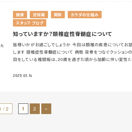
ど…… キウイの種類 一般的にスーパーなどで目にするのは
なることもあるため、重要な観察ポイントとなります。 ▼臭い
バランスが崩れると血圧の調整がうまくいかず、ヒートショック
ルドキウイとグリーンキウイの2種類ですよね！そんなキウイに
要です！ 便の臭いは食べた物や病気によって影響されます。 不
スクが高まります。 最後に ヒートショックは、ご自身の意識づ
健康
豆知識
関節
カラダの仕組み
れぞれ特徴があります
【ゴールドキウイ】グリーンキウイに比
な食事や便秘が続くと、腸内に便が留まっている時間が長くな
より予防や対策が可能です。 健康を維持するためにも、普段か
スタッフ ブログ
甘味が強く、ビタミンCも多く含まれています♪ 【グリーンキウイ
悪玉菌が増殖してしまいます。これにより腸内に有害物質を発
をつけて生活していきましょう
し酸味はあるものの、ゴールドキウイに比べて食物繊維が豊富
せてしまい、強い臭いの便になります。 一つの指標として「ブリ
知っていますか？頚椎症性脊髄症について
まれています
キウイフルーツは朝よりも夜に食べるとより効
ルスケール」というのがあるため、是非検索してみてください
最
皆様いかがお過ごしでしょうか
今回は頚椎の疾患についてお
です！ 私はゴールドキウイが大好きで食後のデザートによく食
に 腸内環境を整えるには食物繊維の摂取や、運動をして排便
します
頸椎症性脊髄症について
病態 背骨をつなぐクッション
います
みなさんも栄養素満点のキウイフルーツを食事に取り
すなど様々な方法があります。 自分の便の状態によって対策
目をしている椎間板は、20歳を過ぎた頃から加齢に伴い変性
てみてはいかがでしょうか？
わってきますので、是非健康管理の一つとして、これから便を観
まるとされています。変性が進むと椎間板にヒビが入ったり、潰
してみてください
などの変化が出てきます。それに伴い、骨の出っ張り(骨棘：こつ
2025.03.14
く)ができ、脊髄が圧迫されることで症状が出現します。 日本人
柱管の大きさは欧米人と比較して小さく、「脊髄症」の症状が生
すいと言われています。
症状 初期によく見られる症状として、
の痺れや巧緻運動障害（ボタンのつけ外し、箸を動かす、字を書
1 / 2
1
2
»
どの細かい動作ができなくなる）が出現します。進行すると下
体幹の痺れ、脚がもつれ歩行が困難となっていきます。また、膀
腸の動きがコントロールできなくなり、頻尿や失禁などの膀胱