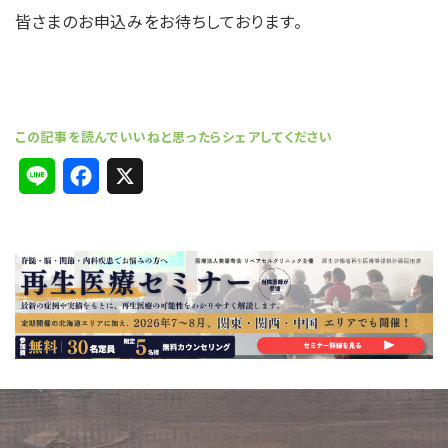
皆さまのお申込みをお待ちしております。
L
F
X
i
a
n
c
e
e
b
o
o
k