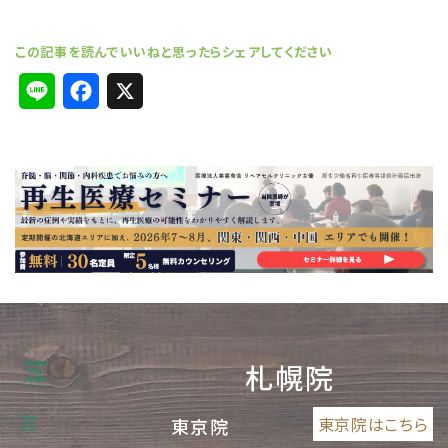
L
F
X
i
a
n
c
e
e
b
o
o
k
札幌院
東京院はこちら
東京院