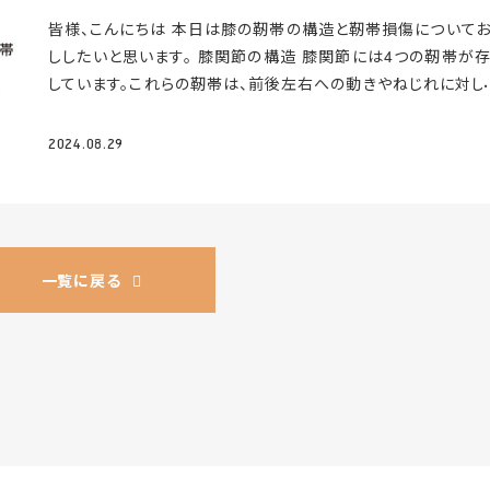
もので 治療を強制するものではございませんので安心してご来
傷 ・肩腱板損傷 ・脳卒中、脊髄損傷による後遺症 ・ヘルニアに
皆様、こんにちは
本日は膝の靭帯の構造と靭帯損傷について
ださい。 たくさんのお申込みをお待ちしております♪ 詳細、お
痺れ、痛み、筋力の低下 こんなお悩みはございませんか？ 再
ししたいと思います。 膝関節の構造 膝関節には4つの靭帯が
込みはこちら＞＞ リペアセルクリニック一同
療に馴染みのない方も、まずはお気軽にご相談ください。 症例
しています。これらの靭帯は、前後左右への動きやねじれに対し
10,000例のリペアセルクリニックでは、「できなくなったことを
ストッパーの役割を果たしています
まずは4つの靭帯について
びできるように」をモットーに、患者様おひとりお一人に寄り
いたします。 ①前十字靭帯 後十字靭帯と交差して膝関節を支
日々診療を行っております。出来ることが少しずつ増えるように
2024.08.29
います。膝関節が捻られた時のストッパーとして働き、脛骨（ス
ートさせて頂きます。 リペアセルクリニックお問い合わせ
メ
骨）が前方へズレてしまうのを防いでいます。 ②後十字靭帯 
はこちらから
0120-706-313 診療は完全予約制です。
字靭帯と交差して膝関節を支えています。前十字靭帯と同様ス
パーとして働き、脛骨が後方へズレてしまうのを防いでいます。
内側側副靭帯 膝の内側にある靭帯で、内側へのズレを防いで
一覧に戻る
す。 ④外側側副靭帯 膝の外側にある靭帯で、外側へのズレを
でいます。 このように靭帯は、膝の関節を安定させるために非
重要な役割を果たしています
スポーツでの動きや転倒・事故に
靭帯に大きな負荷がかかり、部分的、もしくは完全に切れてし
ことを靭帯断裂（靭帯損傷）といいます。
靭帯損傷について 靭
切れると多くの方は激痛を感じ、時間の経過とともに膝が腫れ
きます。 数週間すると腫れも引き、痛みも落ち着いてきますが、