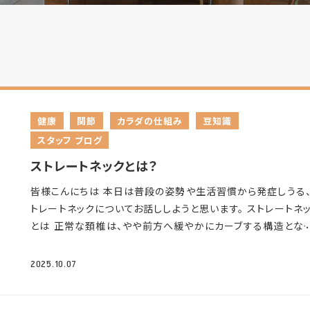
健康
関節
カラダの仕組み
豆知識
スタッフ ブログ
ストレートネックとは？
皆様こんにちは
本日は普段の姿勢や生活習慣から発症しうる
トレートネックについてお話ししようと思います。 ストレートネ
とは 正常な頚椎は、やや前方へ緩やかにカーブする構造とな
います。このカーブによって、頭は体の真上に位置することがで
す。そして首や肩の筋肉も、必要最小限の力で頭の重さを支え
2025.10.07
とができます
ストレートネックとは、その頚椎のカーブがなくな
首の骨がまっすぐになってしまう状態を言います。首が前方に