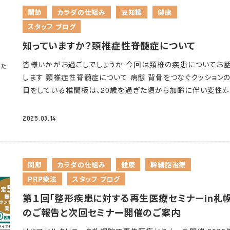
すると、頭が前側に出た姿勢となり、頭の重さを支える首には
関節
カラダの仕組み
豆知識
健康
な負荷がかかってしまいます。
ストレートネックの原因は？ ス
スタッフ ブログ
ートネックは、猫背やうつむきの姿勢を日常的にあるいは長期
けることによる、”姿勢の悪さ”が原因で起こります
デスクワー
知っていますか？頚椎症性脊髄症について
どの座ったままの姿勢や、パソコンやスマートフォン
を見続ける
皆様いかがお過ごしでしょうか
今回は頚椎の疾患についてお
は、首が前方に移動し、頭を前に突き出した状態の前傾姿勢に
します
頸椎症性脊髄症について
病態 背骨をつなぐクッション
ます。この姿勢を長期間続けると、関節や筋肉はその状態のま
目をしている椎間板は、20歳を過ぎた頃から加齢に伴い変性
まっていき、いざ姿勢を戻そうとしても、そのまま戻らなくなって
まるとされています。変性が進むと椎間板にヒビが入ったり、潰
います
ストレートネックは、痛みや凝りを引き起こす ストレー
などの変化が出てきます。それに伴い、骨の出っ張り(骨棘：こつ
ックは、首や肩周りの筋肉が常に引っ張られている状態です。
2025.03.14
く)ができ、脊髄が圧迫されることで症状が出現します。 日本人
は「首や肩が凝る、痛みがある」「頭痛がする」等の症状の原因
柱管の大きさは欧米人と比較して小さく、「脊髄症」の症状が生
がります。
筋肉が緊張し血流が滞り、疲労物質や痛み物質が
すいと言われています。
症状 初期によく見られる症状として、
することで、凝りが発生し痛みが生じる・・・そしてその凝りでま
関節
カラダの仕組み
健康
幹細胞治療
の痺れや巧緻運動障害（ボタンのつけ外し、箸を動かす、字を書
肉が緊張する、と言った負の連鎖を起こしてしまいます
予防
PRP療法
スタッフ ブログ
どの細かい動作ができなくなる）が出現します。進行すると下
① 適度に休憩をとる 首や肩への負担を抑えるために、パソコ
体幹の痺れ、脚がもつれ歩行が困難となっていきます。また、膀
スマートフォンを使う際は、30分に1回休憩を挟みましょう。
ま
第１回「整形疾患に対する再生医療セミナーin札幌
腸の動きがコントロールできなくなり、頻尿や失禁などの膀胱
憩の際には首や肩を動かす、立って背伸びをするなど、こまめ
のご報告と次回セミナー開催のご案内
障害が起こることがあります。
治療 初期の段階では、鎮痛剤
を動かしてあげることを心がけましょう。 ② 首の後ろの筋肉に