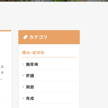
カテゴリ
痛み・症状別
糖尿病
、ス
ック
肝臓
って
きま
関節
るこ
り、
免疫
移動