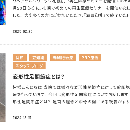
経障害性疼痛治療薬などの薬物療法で経過を見ることもあり
リペアセルクリニック札幌院で再生医療セミナーを開催 2025
いれる 首が前に出ている前傾姿勢の状態と、反対の動作を行
が、画像上で強い圧迫が認められた場合や日常生活に支障が
月28日（火）に、札幌で初めての再生医療セミナーを開催いた
しょう。
首の後ろにある筋肉にグッと力を入れ、ストンと力
ような手指の巧緻運動障害の出現、階段昇降や歩行が困難に
した。 大変多くの方にご参加いただき、『満員御礼』で終了いた
く・・・そうすると、緊張していた筋肉がほぐれてくれます
改善
た場合は「手術」となることもあります。 手術で改善しない
した
無料カウンセリングも予約枠を上回る多くのご予約をいた
①パソコンやスマートフォンの使用時間を決め、姿勢を直す ス
も、、
仮に手術をしても手足の痺れが残存したり、症状が改善
ましたこと、感謝申し上げます。 ご参加いただいた皆様、配信
トフォンは目の高さに合わせて持つようにし、片手ではなく両
2025.02.28
い場合もあります。当院では頸椎症の疾患に伴う症状に対して
聴してくださった皆様、ありがとうございました！ あなたの明日
持ちましょう。
②デスクワーク時の姿勢を直す 自分に合った机
医療を行っております
再生医療という選択肢 手術を勧められ
える再生医療セミナー開催！ 第1回目のテーマ「整形疾患に対
子を選び、正しい姿勢でパソコンを使用しましょう。
筋肉の緊
手術をしたけど症状が良くならない、再生医療について聞いて
再生医療セミナー」では、当院の院長 黄金 勲矢（おうごん いざ
ほぐすため、仕事の合間にも簡単なストレッチを挟むと効果的で
関節
豆知識
幹細胞治療
PRP療法
いなど少しでもお悩みがある方はぜひ一度ご相談ください
医師が登壇し、ひざ・股関節の変形性関節症、半月板損傷、腱
③睡眠時の枕の高さに気を付ける
高さのある枕は、首が前に
スタッフ ブログ
傷などを中心にお話しさせていただきました。 黄金院
出されストレートネックの状態を作り出すため、避けることを
YouTubeチャンネル『おうごん先生の【老化・腰痛】解消医学ch
めします。
また柔らかすぎる枕も、頭を安定させようと常に首が
変形性足関節症とは？
も同時配信させていただきました。 多くの皆様にご興味を持っ
した状態が続くため、注意しましょう。 普段から正しい姿勢を
皆様こんにちは
当院では様々な変形性関節症に対して幹細
ただき、またご質問もいただきましたので、こちらでご回答させ
し、ストレートネックを予防・改善していきましょう
療を行っています。 今回は変形性足関節症
についてお話します
ただきます。
聞かせて！あなたの疑問・気になるポイント、今す
形性足関節症とは？ 足首の脛骨と距骨の間にある軟骨がす
決します
Q： 腰椎4.5番椎間板変性疼痛は椎間板にピンポイン
り、変形している状態をいいます。
症状 歩行時の足首の痛み
注射して椎間板の軟骨を再生させる事は出来ますでしょうか？
和感ですが変形が進行すると安静時にも痛みや腫れが出るこ
の症例の成績は開示していただく事は可能でしょうか？ A：大
2024.12.15
あります
診断、検査 レントゲン撮影で脛骨と距骨の隙間が狭
し訳ございませんが、当院では椎間板へのピンポイント注射は