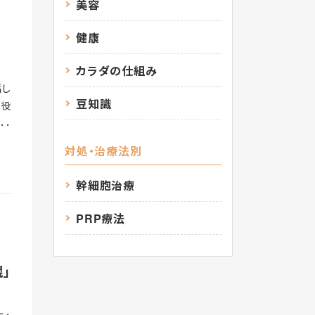
大き
美容
トレ
健康
間続
ク
な
カラダの仕組み
姿勢
話し
なり
豆知識
の役
ま固
が始
しま
れる
トネ
対処・治療法別
きょ
これ
の脊
に繋
幹細胞治療
じや
蓄積
手指
た筋
PRP療法
くな
方法
肢や
ンや
胱や
た休
」
直腸
に体
や神
力を