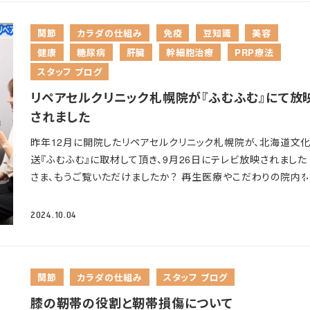
っていないか確認します。より詳しく調べるためにCTやMRI撮
しておりません。 椎間板変性に対しては、患者様の症状にあっ
することあります。
原因 1番多いのが足首の骨折です。骨折
適な治療法をご提案させていただきます。 Q東京医院で診察
関節
カラダの仕組み
免疫
豆知識
美容
年、数十年と経過し変形を生じることがあります。その他、捻挫
なのでしょうか？ 札幌院以外でも東京院、大阪院どこでも診
健康
糖尿病
肝臓
幹細胞治療
PRP療法
り返していた方や足首に負担がかかるスポーツをしていた方
可能でございます。経験豊富な医師がいつでもお待ちしておりま
いです
また、関節炎や明らかな原因なく発症する場合もありま
スタッフ ブログ
安心してご相談ください。 大好評！初回セミナー大成功
次回は
治療 保存療法が基本となり、まずは足関節に負担がかかって
テーマでさらにパワーアップ！お楽しみに！ 来る3月4日に、第２
リペアセルクリニック札幌院が『ふむふむ』にて放
動作を制限します。また、インソール(足底板) やサポーター(足
再生医療セミナーを予定しております
今回のテーマは「脳卒
されました
を保護する装具)の使用、鎮痛剤や抗炎症剤の注射などがあり
頚・腰ヘルニア、脊髄損傷、脊柱管狭窄症」についてです。 この
すり減った軟骨は自然には戻らないため、変形の程度や症状、
なお悩み、抱えていませんか？ ✓頚・腰ヘルニアのシビレや痛
昨年12月に開院したリペアセルクリニック札幌院が、北海道文
を考慮し手術療法となる場合もあります。 こんな方におすす
マヒを改善したい ✓術後の後遺症を少しでも克服したい ✓再
送『ふむふむ』に取材して頂き、9月26日にテレビ放映されました
す！ 手術には抵抗があるため、幹細胞治療を試したいというお
心配 ✓言葉を発することができない ✓歩行障害を改善したい 
さま、もうご覧いただけましたか？
再生医療やこだわりの院内
もご来院されます
変形性膝関節症や変形性股関節症の比べ
らめないで！まだできることがある
新たな希望の選択肢、再生
画でお届けしています 札幌院の黄金勲矢院長が、アナウンサ
少ないですが、変形性足関節症で幹細胞治療をされているお
の可能性を今こそ知ってください！ ＜セミナー内容＞ ✓ 脳卒中
田平美さんんのインタビュー取材で「再生医療」についてお話し
2024.10.04
もいらっしゃいます
足首の痛みでお困りの方はお気軽にご相
髄損傷/頚・腰ヘルニアの症状と治療法 ✓ 再生医療とは ✓リ
います。 院内のインテリアは、北海道ならではの素材「白樺の木
さいませ
セルクリニックが選ばれる理由 ✓ 神経障害に対する再生医療
使用し、シックで落ち着いた雰囲気にこだわっており、そんな院
実際の治療と症例 また、当日はYouTubeでの生ライブ配信も
様子も動画でご覧いただけます♪ 見逃した方は、ぜひこちらの
関節
カラダの仕組み
スタッフ ブログ
しております。 遠方でご来場が難しい方はぜひご検討ください
をご覧ください
https://www.youtube.com/watc
後に
尚、当セミナーは、医療法人が再生医療の普及を目的に
v=0eifoEybRJw 再生医療の適応疾患 ・変形性関節症 ・半月
膝の靭帯の役割と靭帯損傷について