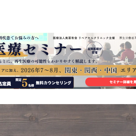
せるようになると膝の不安定感が現れてきます。 この不安定感
因で膝関節がぐらつくことによって、傷ついていない靭帯や半月
骨などへの負担が増してしまい、将来的には関節の変形を引き
してしまうといわれています。 またこの不安定性は、自然に改
ることはほとんどありません
靭帯損傷の注意ポイント 関節の
がひどくなると、人工関節などの手術が必要になることもあ
め、膝の靭帯損傷は放置することなく、適切に治療することが
です。
当院の治療 当院では膝関節に対する再生医療も行って
ます。お気軽にご相談くださいませ