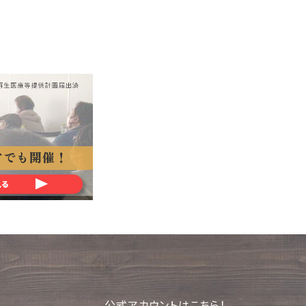
が原
板・
起こ
善す
変形
るた
必要
おり
公式アカウントはこちら！