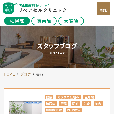
MENU
札幌院
東京院
大阪院
スタッフブログ
STAFF BLOG
HOME
ブログ
美容
健康
カラダの仕組み
豆知識
糖尿病
肝臓
関節
免疫
美容
幹細胞治療
PRP療法